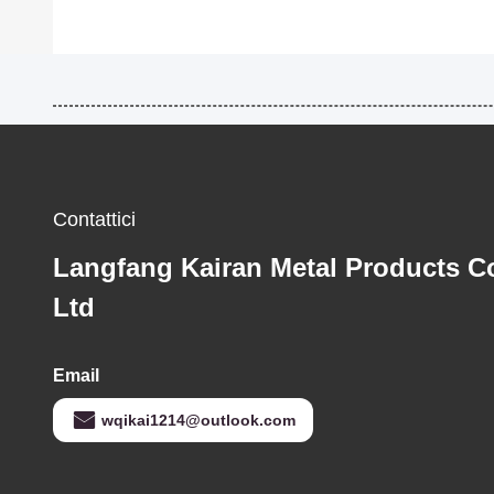
Contattici
Langfang Kairan Metal Products Co
Ltd
Email
wqikai1214@outlook.com