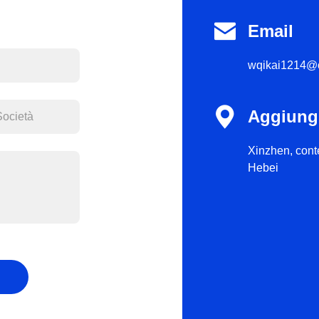

Email
wqikai1214@

Aggiung
Xinzhen, conte
Hebei