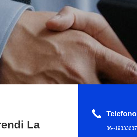
Telefono
rendi La
86--1933363