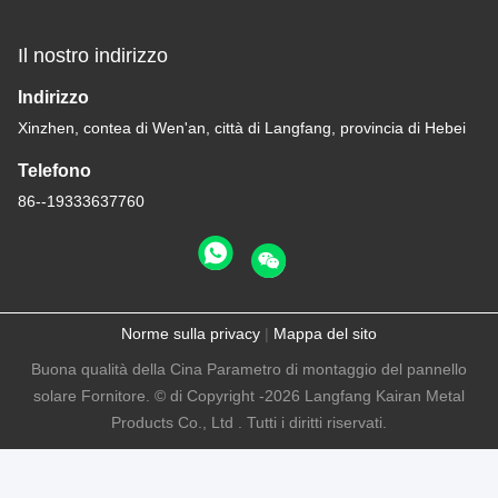
Il nostro indirizzo
Indirizzo
Xinzhen, contea di Wen'an, città di Langfang, provincia di Hebei
Telefono
86--19333637760
Norme sulla privacy
|
Mappa del sito
Buona qualità della Cina Parametro di montaggio del pannello
solare Fornitore. © di Copyright -2026 Langfang Kairan Metal
Products Co., Ltd . Tutti i diritti riservati.