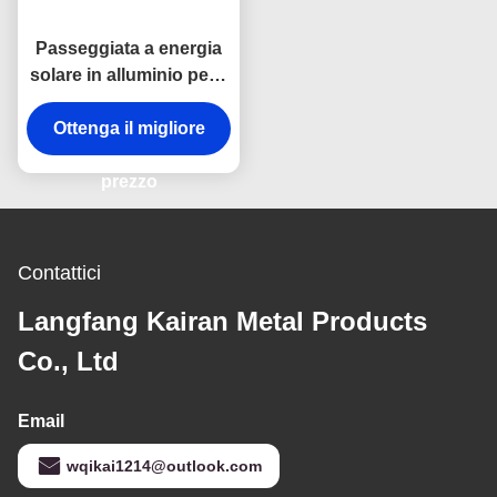
Passeggiata a energia
solare in alluminio per il
tetto Passeggiata solare
Ottenga il migliore
resistente allo
slittamento
prezzo
Contattici
Langfang Kairan Metal Products
Co., Ltd
Email
wqikai1214@outlook.com