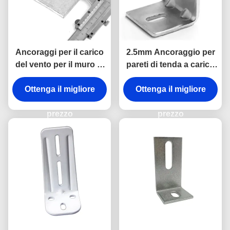
Ancoraggi per il carico
2.5mm Ancoraggio per
del vento per il muro di
pareti di tenda a carico
cortina personalizzato
di vento Ancoraggio per
Ottenga il migliore
Ottenga il migliore
pareti di tenda
personalizzabile
prezzo
prezzo