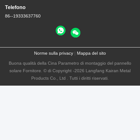
Telefono
86--19333637760
Norme sulla privacy
|
Mappa del sito
Buona qualità della Cina Parametro di montaggio del pannello
solare Fornitore. © di Copyright -2026 Langfang Kairan Metal
Products Co., Ltd . Tutti i diritti riservati.