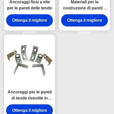
Ancoraggi fissi a vite
Materiali per la
per le pareti delle tende
costruzione di pareti a
cortina ad alta
Ottenga il migliore
Ottenga il migliore
resistenza
prezzo
prezzo
Ancoraggi per le pareti
di tende rivestite in
polvere Leghe di
alluminio Materiali da
Ottenga il migliore