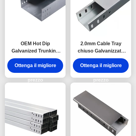
OEM Hot Dip
2.0mm Cable Tray
Galvanized Trunking
chiuso Galvanizzato
25mm-200mm Heavy
50mm Cable Tray 100kg
Ottenga il migliore
Duty Cable Tray
Ottenga il migliore
carico
prezzo
prezzo