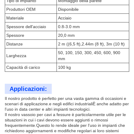
Tipo di impianto
Montaggio della parete
Produttori OEM
Disponibile
Materiale
Acciaio
Spessore dell'acciaio
0.8-3.0 mm
Spessore
20,0 mm
Distanze
2 m ((6,5 ft),2.44m (8 ft), 3m (10 ft)
50, 100, 150, 300, 450, 600, 900
Larghezza
mm
Capacità di carico
100 kg
Applicazioni:
Il nostro prodotto è perfetto per una vasta gamma di occasioni e
scenari di applicazione.e negli edifici industrialiÈ anche adatto per
l'uso in data center e altri impianti tecnologici.
Il nostro vassoio per cavi a fessure è particolarmente utile per le
situazioni in cui i cavi devono essere aggiunti o rimossi
frequentemente.Questo lo rende ideale per l'uso in impianti che
richiedono aggiornamenti e modifiche regolari ai loro sistemi