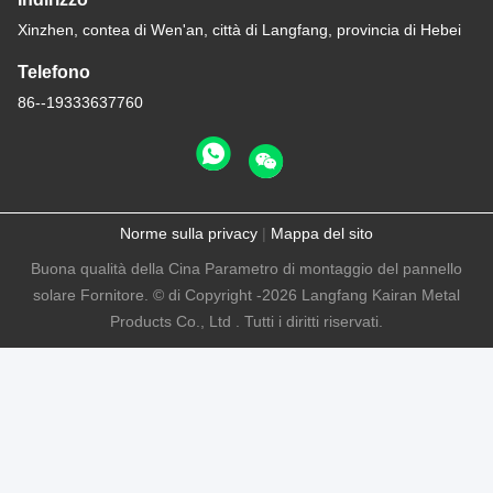
Xinzhen, contea di Wen'an, città di Langfang, provincia di Hebei
Telefono
86--19333637760
Norme sulla privacy
|
Mappa del sito
Buona qualità della Cina Parametro di montaggio del pannello
solare Fornitore. © di Copyright -2026 Langfang Kairan Metal
Products Co., Ltd . Tutti i diritti riservati.