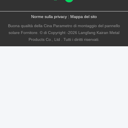
Norme sulla privacy
|
Mappa del sito
Buona qualità della Cina Parametro di montaggio del pannello
solare Fornitore. © di Copyright -2026 Langfang Kairan Metal
Products Co., Ltd . Tutti i diritti riservati.