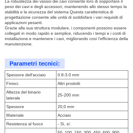
La robustezza dei vassoi dei cavi consente loro di sopportare il
peso dei cavi e degli accessori, mantenendo allo stesso tempo la
stabilità e la sicurezza del sistema.Questa caratteristica di
progettazione consente alle unità di soddisfare i vari requisiti di
applicazioni pesanti.
Grazie alla sua struttura modulare, i componenti possono essere
collegati in modo rapido e semplice, riducendo i tempi e i costi di
installazione.e mantenere i cavi, migliorando così l'efficienza della
manutenzione.
Parametri tecnici:
Spessore dell'acciaio
0.8-3.0 mm
Finisci.
Altri prodotti
Altezza del binario
25-200 mm
laterale
Spessore
20,0 mm
Materiale
Acciaio
Resistenza al fuoco
- Sì, sì.
50, 100, 150, 300, 450, 600, 900