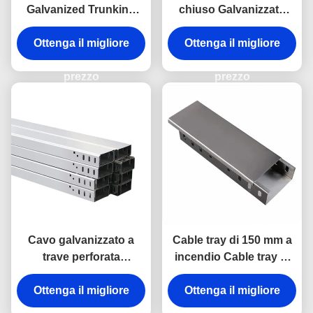
Galvanized Trunking
chiuso Galvanizzato
25mm-200mm Heavy
50mm Cable Tray 100kg
Ottenga il migliore
Duty Cable Tray
Ottenga il migliore
carico
prezzo
prezzo
Cavo galvanizzato a
Cable tray di 150 mm a
trave perforata
incendio Cable tray di
cablaggio elettrico 450
acciaio galvanizzato
Ottenga il migliore
mm
Ottenga il migliore
ventilato