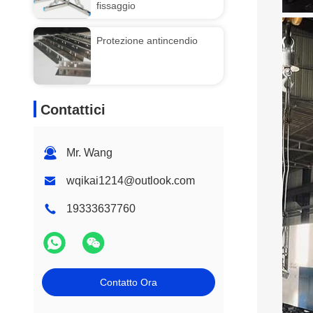
fissaggio
Protezione antincendio
Contattici
Mr. Wang
wqikai1214@outlook.com
19333637760
Contatto Ora