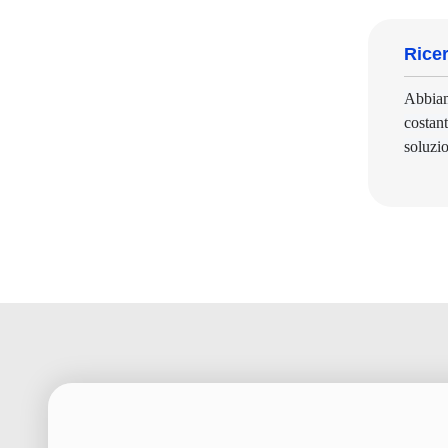
Rice
Abbiam
costant
soluzio